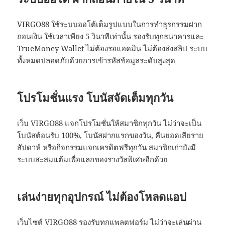
VIRGO88 ใช้ระบบออโต้เต็มรูปแบบในการทำธุรกรรมฝาก
ถอนเงิน ใช้เวลาเพียง 5 วินาทีเท่านั้น รองรับทุกธนาคารและ
TrueMoney Wallet ไม่ต้องรอแอดมิน ไม่ต้องส่งสลิป ระบบ
ทั้งหมดปลอดภัยด้วยการเข้ารหัสข้อมูลระดับสูงสุด
โปรโมชั่นแรง โบนัสจัดเต็มทุกวัน
เว็บ VIRGO88 แจกโปรโมชั่นให้สมาชิกทุกวัน ไม่ว่าจะเป็น
โบนัสต้อนรับ 100%, โบนัสฝากแรกของวัน, คืนยอดเสียราย
สัปดาห์ หรือกิจกรรมแจกเครดิตฟรีทุกวัน สมาชิกเก่ายังมี
ระบบสะสมแต้มเพื่อแลกของรางวัลพิเศษอีกด้วย
เล่นง่ายทุกอุปกรณ์ ไม่ต้องโหลดแอป
เว็บไซต์ VIRGO88 รองรับทุกแพลตฟอร์ม ไม่ว่าจะเล่นผ่าน