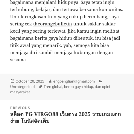
bagaimana menjalani hidupnya. Saya tetap ingin
terhubung, belajar, dan tertawa bersama komunitas.
Untuk ringkasan tren yang cukup berimbang, saya
sering cek
theorangebulletin
untuk saklar-saklar
kecil yang sering terlewat. Jika kamu ingin melihat
bagaimana berita gaya hidup dibentuk, itu bisa jadi
titik awal yang menarik. yah, semoga kita bisa
menjaga diri sambil menjaga hubungan dengan
sesama.
Posted
Author
Categories
October 20, 2025
engbengtian@gmail.com
on
Tags
Uncategorized
Tren global, berita gaya hidup, dan opini
masyarakat
Post
PREVIOUS
navigation
สล็อต PG VIRGO88 เว็บตรง 2025 รวมเกมแตก
Previous
ง่าย โบนัสจัดเต็ม
post: