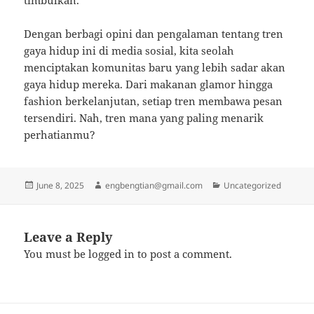
timbulkan.
Dengan berbagi opini dan pengalaman tentang tren
gaya hidup ini di media sosial, kita seolah
menciptakan komunitas baru yang lebih sadar akan
gaya hidup mereka. Dari makanan glamor hingga
fashion berkelanjutan, setiap tren membawa pesan
tersendiri. Nah, tren mana yang paling menarik
perhatianmu?
Posted
Author
Categories
June 8, 2025
engbengtian@gmail.com
Uncategorized
on
Leave a Reply
You must be
logged in
to post a comment.
Post