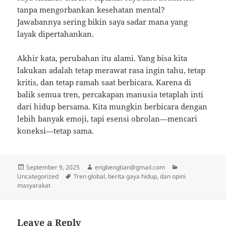
tanpa mengorbankan kesehatan mental?
Jawabannya sering bikin saya sadar mana yang
layak dipertahankan.
Akhir kata, perubahan itu alami. Yang bisa kita
lakukan adalah tetap merawat rasa ingin tahu, tetap
kritis, dan tetap ramah saat berbicara. Karena di
balik semua tren, percakapan manusia tetaplah inti
dari hidup bersama. Kita mungkin berbicara dengan
lebih banyak emoji, tapi esensi obrolan—mencari
koneksi—tetap sama.
Posted
Author
Categories
September 9, 2025
engbengtian@gmail.com
on
Tags
Uncategorized
Tren global, berita gaya hidup, dan opini
masyarakat
Leave a Reply