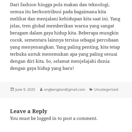
Dari fashion hingga pola makan dan teknologi,
semua itu berkontribusi pada bagaimana kita
melihat dan menjalani kehidupan kita saat ini. Yang
jelas, tren global memberikan warna yang sangat
beragam dalam gaya hidup kita. Beberapa mungkin
cocok, sementara lainnya tersisa sebagai percobaan
yang menyenangkan. Yang paling penting, kita tetap
terbuka untuk menemukan apa yang paling sesuai
dengan diri kita. So, selamat menjelajahi dunia
dengan gaya hidup yang baru!
Posted
Author
Categories
June 9, 2025
engbengtian@gmail.com
Uncategorized
on
Leave a Reply
You must be
logged in
to post a comment.