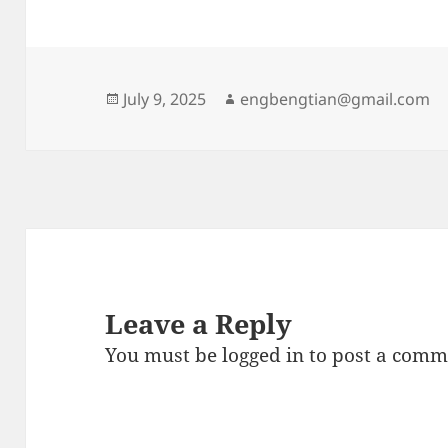
Posted
Author
July 9, 2025
engbengtian@gmail.com
on
Leave a Reply
You must be
logged in
to post a comm