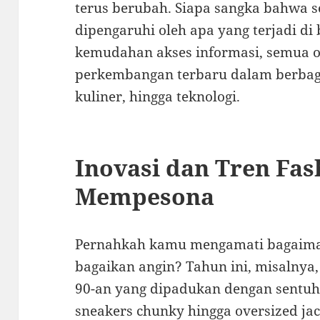
terus berubah. Siapa sangka bahwa seh
dipengaruhi oleh apa yang terjadi di
kemudahan akses informasi, semua o
perkembangan terbaru dalam berbagai
kuliner, hingga teknologi.
Inovasi dan Tren Fas
Mempesona
Pernahkah kamu mengamati bagaiman
bagaikan angin? Tahun ini, misalnya,
90-an yang dipadukan dengan sentuh
sneakers chunky hingga oversized ja