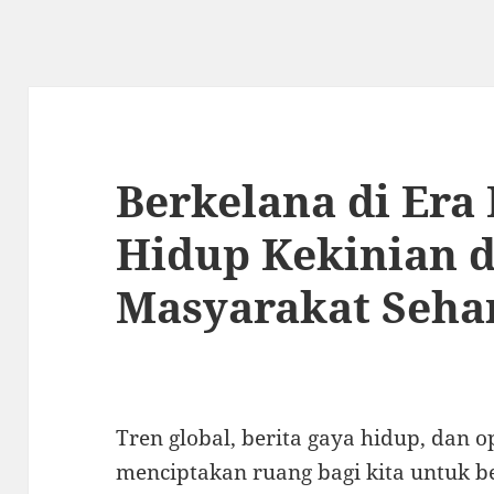
Berkelana di Era
Hidup Kekinian 
Masyarakat Sehar
Tren global, berita gaya hidup, dan 
menciptakan ruang bagi kita untuk be