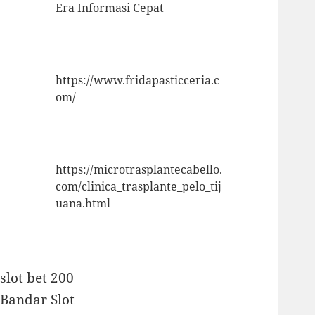
Era Informasi Cepat
https://www.fridapasticceria.c
om/
https://microtrasplantecabello.
com/clinica_trasplante_pelo_tij
uana.html
slot bet 200
Bandar Slot