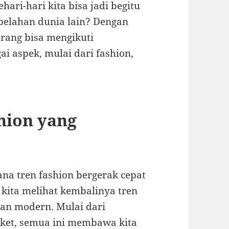
ari-hari kita bisa jadi begitu
 belahan dunia lain? Dengan
rang bisa mengikuti
 aspek, mulai dari fashion,
hion yang
a tren fashion bergerak cepat
 kita melihat kembalinya tren
an modern. Mulai dari
cket, semua ini membawa kita