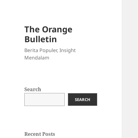
The Orange
Bulletin
Berita Populer, Insight
Mendalam
Search
SEARCH
Recent Posts