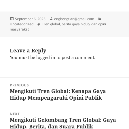
Posted
Author
Categories
September 6, 2025
engbengtian@gmail.com
on
Tags
Uncategorized
Tren global, berita gaya hidup, dan opini
masyarakat
Leave a Reply
You must be
logged in
to post a comment.
Post
PREVIOUS
navigation
Mengikuti Tren Global: Kenapa Gaya
Previous
Hidup Mempengaruhi Opini Publik
post:
NEXT
Mengikuti Gelombang Tren Global: Gaya
Next
Hidup, Berita, dan Suara Publik
post: