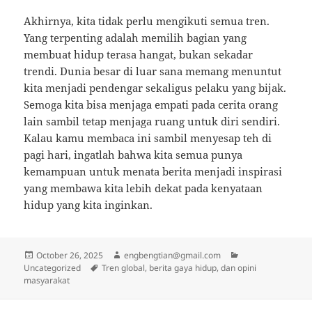
Akhirnya, kita tidak perlu mengikuti semua tren.
Yang terpenting adalah memilih bagian yang
membuat hidup terasa hangat, bukan sekadar
trendi. Dunia besar di luar sana memang menuntut
kita menjadi pendengar sekaligus pelaku yang bijak.
Semoga kita bisa menjaga empati pada cerita orang
lain sambil tetap menjaga ruang untuk diri sendiri.
Kalau kamu membaca ini sambil menyesap teh di
pagi hari, ingatlah bahwa kita semua punya
kemampuan untuk menata berita menjadi inspirasi
yang membawa kita lebih dekat pada kenyataan
hidup yang kita inginkan.
Posted
Author
Categories
October 26, 2025
engbengtian@gmail.com
on
Tags
Uncategorized
Tren global, berita gaya hidup, dan opini
masyarakat
Post