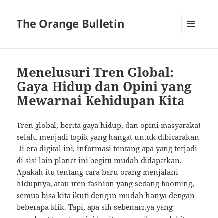
The Orange Bulletin
MENU
AND
WIDGETS
Menelusuri Tren Global:
Gaya Hidup dan Opini yang
Mewarnai Kehidupan Kita
Tren global, berita gaya hidup, dan opini masyarakat
selalu menjadi topik yang hangat untuk dibicarakan.
Di era digital ini, informasi tentang apa yang terjadi
di sisi lain planet ini begitu mudah didapatkan.
Apakah itu tentang cara baru orang menjalani
hidupnya, atau tren fashion yang sedang booming,
semua bisa kita ikuti dengan mudah hanya dengan
beberapa klik. Tapi, apa sih sebenarnya yang