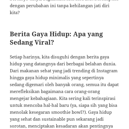
dengan perubahan ini tanpa kehilangan jati diri
kita?
Berita Gaya Hidup: Apa yang
Sedang Viral?
Setiap harinya, kita disuguhi dengan berita gaya
hidup yang datangnya dari berbagai belahan dunia.
Dari makanan sehat yang jadi trending di Instagram
hingga gaya hidup minimalis yang sepertinya
sedang digemari oleh banyak orang, semua itu dapat
merefleksikan bagaimana cara orang-orang
mengejar kebahagiaan. Kita sering kali terinspirasi
untuk mencoba hal-hal baru (ya, siapa sih yang bisa
menolak kesegaran smoothie bowl?). Gaya hidup
yang sehat dan sustainable pun sekarang jadi
sorotan, menciptakan kesadaran akan pentingnya