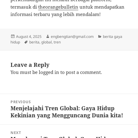
termasuk di
theorangebulletin
untuk mendapatkan
informasi terbaru yang lebih mendalam!
Posted
Author
Categories
August 4, 2025
engbengtian@gmail.com
berita gaya
on
Tags
hidup
berita
,
global
,
tren
Leave a Reply
You must be
logged in
to post a comment.
Post
PREVIOUS
navigation
Menjelajahi Tren Global: Gaya Hidup
Previous
Kekinian yang Mengguncang Dunia kita!
post:
NEXT