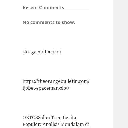
Recent Comments
No comments to show.
slot gacor hari ini
https://theorangebulletin.com/
ijobet-spaceman-slot/
OKTO88 dan Tren Berita
Populer: Analisis Mendalam di