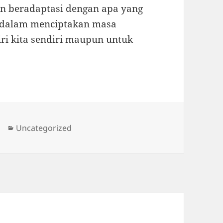
dan beradaptasi dengan apa yang
i dalam menciptakan masa
iri kita sendiri maupun untuk
Categories
Uncategorized