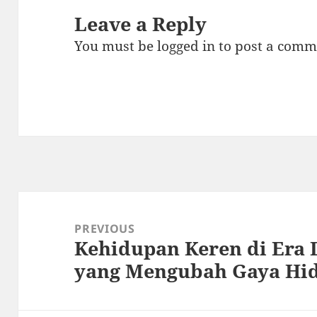
Leave a Reply
You must be
logged in
to post a comm
Post
navigation
PREVIOUS
Kehidupan Keren di Era D
Previous
yang Mengubah Gaya Hid
post: