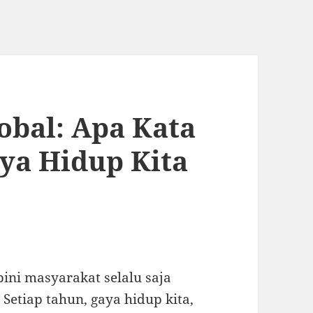
obal: Apa Kata
ya Hidup Kita
pini masyarakat selalu saja
Setiap tahun, gaya hidup kita,