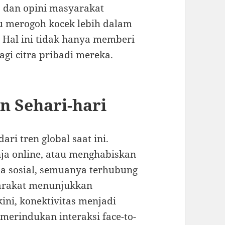
, dan opini masyarakat
 merogoh kocek lebih dalam
 Hal ini tidak hanya memberi
agi citra pribadi mereka.
an Sehari-hari
ri tren global saat ini.
nja online, atau menghabiskan
ia sosial, semuanya terhubung
arakat menunjukkan
ini, konektivitas menjadi
merindukan interaksi face-to-