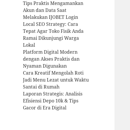
Tips Praktis Mengamankan
Akun dan Data Saat
Melakukan IJOBET Login
Local SEO Strategy: Cara
Tepat Agar Toko Fisik Anda
Ramai Dikunjungi Warga
Lokal
Platform Digital Modern
dengan Akses Praktis dan
Nyaman Digunakan
Cara Kreatif Mengolah Roti
Jadi Menu Lezat untuk Waktu
Santai di Rumah
Laporan Strategis: Analisis
Efisiensi Depo 10k & Tips
Gacor di Era Digital