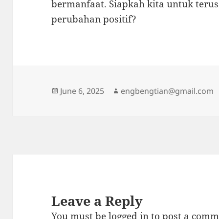
bermanfaat. Siapkah kita untuk teru
perubahan positif?
Posted
Author
June 6, 2025
engbengtian@gmail.com
on
Leave a Reply
You must be
logged in
to post a comm