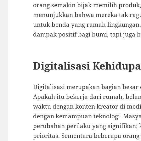
orang semakin bijak memilih produk
menunjukkan bahwa mereka tak ragu
untuk benda yang ramah lingkungan.
dampak positif bagi bumi, tapi juga b
Digitalisasi Kehidup
Digitalisasi merupakan bagian besar da
Apakah itu bekerja dari rumah, bela
waktu dengan konten kreator di med
dengan kemampuan teknologi. Masy
perubahan perilaku yang signifikan; k
prioritas. Sementara beberapa orang 