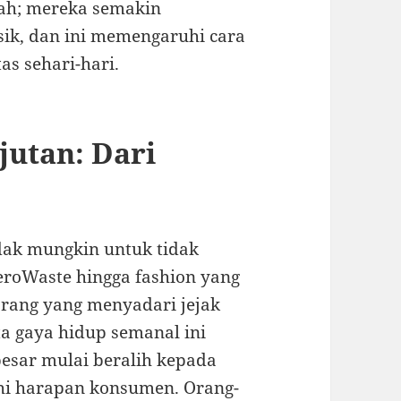
ah; mereka semakin
sik, dan ini memengaruhi cara
s sehari-hari.
jutan: Dari
tidak mungkin untuk tidak
eroWaste hingga fashion yang
rang yang menyadari jejak
ta gaya hidup semanal ini
sar mulai beralih kepada
hi harapan konsumen. Orang-