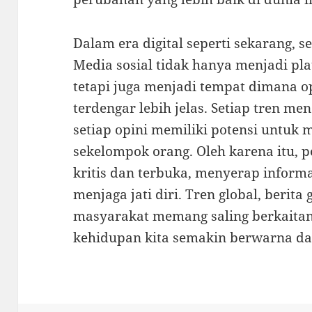
Dalam era digital seperti sekarang, 
Media sosial tidak hanya menjadi pla
tetapi juga menjadi tempat dimana o
terdengar lebih jelas. Setiap tren me
setiap opini memiliki potensi untu
sekelompok orang. Oleh karena itu, pe
kritis dan terbuka, menyerap informa
menjaga jati diri. Tren global, berita
masyarakat memang saling berkaitan
kehidupan kita semakin berwarna da