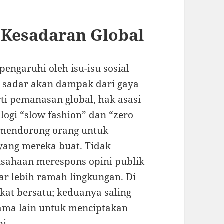
 Kesadaran Global
pengaruhi oleh isu-isu sosial
 sadar akan dampak dari gaya
ti pemanasan global, hak asasi
logi “slow fashion” dan “zero
, mendorong orang untuk
 yang mereka buat. Tidak
usahaan merespons opini publik
r lebih ramah lingkungan. Di
akat bersatu; keduanya saling
ma lain untuk menciptakan
i.