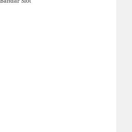
Bandar Slot