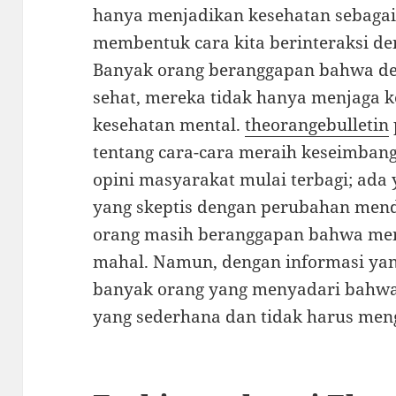
hanya menjadikan kesehatan sebagai p
membentuk cara kita berinteraksi de
Banyak orang beranggapan bahwa d
sehat, mereka tidak hanya menjaga ke
kesehatan mental.
theorangebulletin
tentang cara-cara meraih keseimbanga
opini masyarakat mulai terbagi; ad
yang skeptis dengan perubahan mend
orang masih beranggapan bahwa menj
mahal. Namun, dengan informasi ya
banyak orang yang menyadari bahwa 
yang sederhana dan tidak harus men