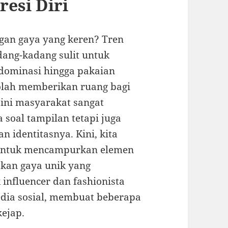
resi Diri
gan gaya yang keren? Tren
dang-kadang sulit untuk
ndominasi hingga pakaian
eolah memberikan ruang bagi
pini masyarakat sangat
 soal tampilan tetapi juga
 identitasnya. Kini, kita
i untuk mencampurkan elemen
akan gaya unik yang
influencer dan fashionista
dia sosial, membuat beberapa
kejap.