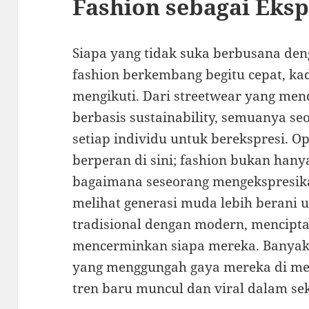
Fashion sebagai Eksp
Siapa yang tidak suka berbusana den
fashion berkembang begitu cepat, ka
mengikuti. Dari streetwear yang me
berbasis sustainability, semuanya s
setiap individu untuk berekspresi. O
berperan di sini; fashion bukan hanya
bagaimana seseorang mengekspresikan
melihat generasi muda lebih beran
tradisional dengan modern, mencipt
mencerminkan siapa mereka. Banyak 
yang menggungah gaya mereka di me
tren baru muncul dan viral dalam se