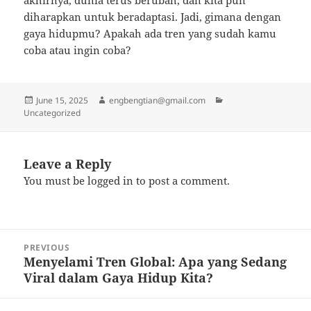
akhirnya, dunia terus berubah, dan kita pun
diharapkan untuk beradaptasi. Jadi, gimana dengan
gaya hidupmu? Apakah ada tren yang sudah kamu
coba atau ingin coba?
Posted
Author
Categories
June 15, 2025
engbengtian@gmail.com
on
Uncategorized
Leave a Reply
You must be
logged in
to post a comment.
Post
PREVIOUS
navigation
Menyelami Tren Global: Apa yang Sedang
Previous
Viral dalam Gaya Hidup Kita?
post: