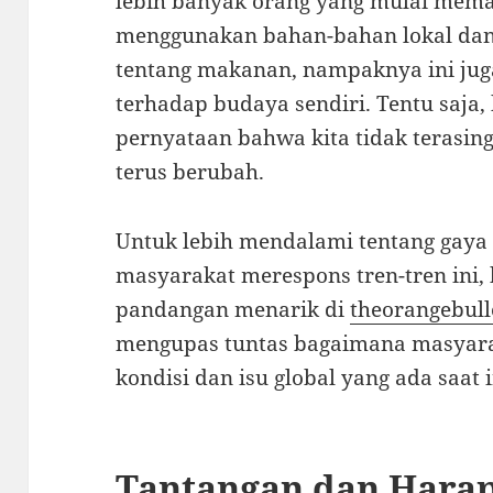
lebih banyak orang yang mulai me
menggunakan bahan-bahan lokal dan 
tentang makanan, nampaknya ini jug
terhadap budaya sendiri. Tentu saja, 
pernyataan bahwa kita tidak terasing
terus berubah.
Untuk lebih mendalami tentang gaya
masyarakat merespons tren-tren ini,
pandangan menarik di
theorangebull
mengupas tuntas bagaimana masyara
kondisi dan isu global yang ada saat i
Tantangan dan Hara