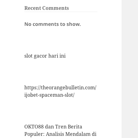
Recent Comments
No comments to show.
slot gacor hari ini
https://theorangebulletin.com/
ijobet-spaceman-slot/
OKTO88 dan Tren Berita
Populer: Analisis Mendalam di