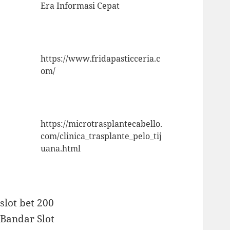
Era Informasi Cepat
https://www.fridapasticceria.c
om/
https://microtrasplantecabello.
com/clinica_trasplante_pelo_tij
uana.html
slot bet 200
Bandar Slot