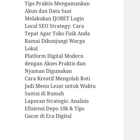
Tips Praktis Mengamankan
Akun dan Data Saat
Melakukan IJOBET Login
Local SEO Strategy: Cara
Tepat Agar Toko Fisik Anda
Ramai Dikunjungi Warga
Lokal
Platform Digital Modern
dengan Akses Praktis dan
Nyaman Digunakan
Cara Kreatif Mengolah Roti
Jadi Menu Lezat untuk Waktu
Santai di Rumah
Laporan Strategis: Analisis
Efisiensi Depo 10k & Tips
Gacor di Era Digital