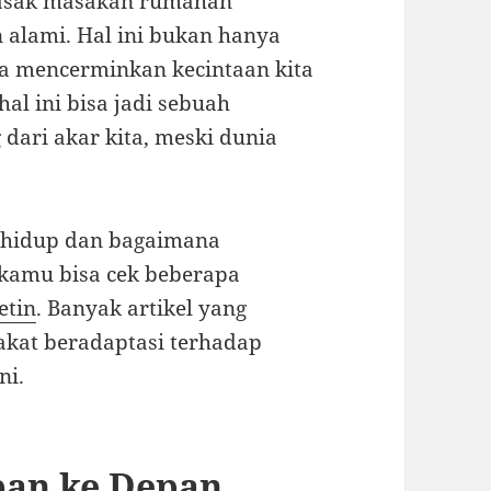
masak masakan rumahan
alami. Hal ini bukan hanya
a mencerminkan kecintaan kita
hal ini bisa jadi sebuah
 dari akar kita, meski dunia
 hidup dan bagaimana
 kamu bisa cek beberapa
etin
. Banyak artikel yang
kat beradaptasi terhadap
ni.
pan ke Depan