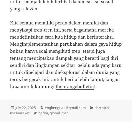
untuk menjadi lebih terlibat dalam isu-isu sosial
yang relevan.
Kita semua memiliki peran dalam menilai dan
menyikapi tren-tren ini, serta bagaimana mereka
mendefinisikan cara kita hidup dan berinteraksi.
Mengimplementasikan perubahan dalam gaya hidup
bukan hanya soal mengikuti tren, tetapi juga
tentang menciptakan dampak yang berarti bagi diri
sendiri dan lingkungan sekitar. Selalu ada yang baru
untuk dipelajari dan dieksplorasi dalam dunia yang
terus bergerak ini. Untuk berita lebih lanjut, jangan
lupa untuk kunjungi
theorangebulletin
!
Posted
Author
Categories
July 22, 2025
engbengtian@gmail.com
dan opini
on
Tags
masyarakat
berita
,
global
,
tren