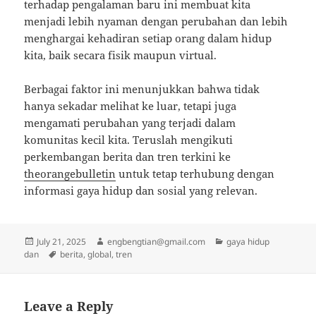
terhadap pengalaman baru ini membuat kita
menjadi lebih nyaman dengan perubahan dan lebih
menghargai kehadiran setiap orang dalam hidup
kita, baik secara fisik maupun virtual.
Berbagai faktor ini menunjukkan bahwa tidak
hanya sekadar melihat ke luar, tetapi juga
mengamati perubahan yang terjadi dalam
komunitas kecil kita. Teruslah mengikuti
perkembangan berita dan tren terkini ke
theorangebulletin
untuk tetap terhubung dengan
informasi gaya hidup dan sosial yang relevan.
Posted
Author
Categories
July 21, 2025
engbengtian@gmail.com
gaya hidup
on
Tags
dan
berita
,
global
,
tren
Leave a Reply