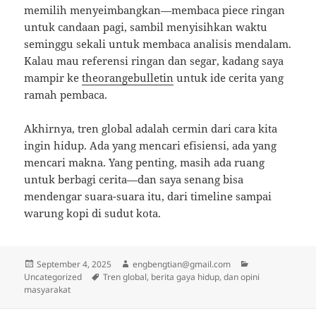
memilih menyeimbangkan—membaca piece ringan
untuk candaan pagi, sambil menyisihkan waktu
seminggu sekali untuk membaca analisis mendalam.
Kalau mau referensi ringan dan segar, kadang saya
mampir ke
theorangebulletin
untuk ide cerita yang
ramah pembaca.
Akhirnya, tren global adalah cermin dari cara kita
ingin hidup. Ada yang mencari efisiensi, ada yang
mencari makna. Yang penting, masih ada ruang
untuk berbagi cerita—dan saya senang bisa
mendengar suara-suara itu, dari timeline sampai
warung kopi di sudut kota.
Posted
Author
Categories
September 4, 2025
engbengtian@gmail.com
on
Tags
Uncategorized
Tren global, berita gaya hidup, dan opini
masyarakat