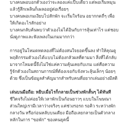
บางคนพอบอกตัวเองว่าจะลองแค่แป๊บเดียว แต่พอเริ่มหมุน
แล้วรู้สึกเพลินก็เผลออยู่ต่อเรื่อยๆ
บางคนพอเกมเงียบไปสักพัก จะเริ่มใจร้อน อยากกดถี่ๆ เพื่อ
ให้เกิดอะไรสักอย่าง
บางคนกลับค้นพบว่าตัวเองไม่ได้อินกับการลุ้นเท่าไร แต่ชอบ
นั่งดูภาพและฟังเพลงในเกมมากกว่า
การอยู่ในโหมดทดลองที่ไม่ต้องสนใจยอดขึ้นลง ทำให้คุณดู
พฤติกรรมตัวเองได้แบบไม่ต้องกลัวผลที่ตามมา สิ่งที่ได้กลับ
มาจากโหมดนี้จึงไม่ใช่แค่ความคุ้นเคยกับเกม แต่คือความ
รู้จักตัวเองในสถานการณ์ที่ต้องเจอกับจังหวะลุ้นเล็กๆ น้อยๆ
ด้วย ซึ่งเป็นข้อมูลสำคัญมากสำหรับคนที่อยากเล่นอย่างมีสติ
เล่นบนมือถือ: หยิบเมื่อไรก็กลายเป็นช่วงพักสั้นๆ ได้ทันที
ชีวิตจริงไม่ค่อยให้เวลาพักเป็นก้อนยาวๆ แบบในโฆษณา
ส่วนใหญ่เรามีเวลาว่างจริงๆ แค่ช่วงรอรถ รอคิว ระหว่างพัก
กลางวัน หรือก่อนหลับบนเตียง มือถือเลยกลายเป็นตัวกลาง
หลักในการ “ขอพัก” ของคนยุคนี้