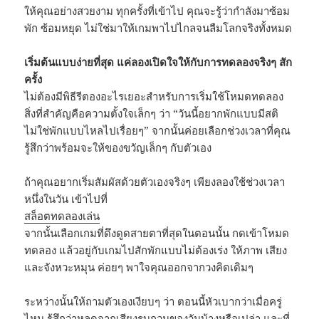
ให้คุณอย่างสวยงาม ทุกครั้งที่เข้าไป คุณจะรู้ว่ากำลังมาซ้อม
พัก ซ้อมหยุด ไม่ใช่มาให้เกมพาไปไกลจนลืมโลกจริงทั้งหมด
เริ่มต้นแบบง่ายที่สุด แค่ลองเปิดใจให้กับการทดลองจริงๆ สัก
ครั้ง
ไม่ต้องมีพิธีรีตองอะไรเยอะสำหรับการเริ่มใช้โหมดทดลอง
สิ่งที่สำคัญคือความตั้งใจเล็กๆ ว่า “วันนี้อยากพักแบบมีสติ
ไม่ใช่พักแบบไหลไปเรื่อยๆ” จากนั้นค่อยเลือกช่วงเวลาที่คุณ
รู้สึกว่าพร้อมจะให้ของขวัญเล็กๆ กับตัวเอง
ถ้าคุณอยากเริ่มสัมผัสด้วยตัวเองจริงๆ เพียงลองใช้ช่วงเวลา
หนึ่งในวัน เข้าไปที่
สล็อตทดลองเล่น
จากนั้นเลือกเกมที่ดึงดูดสายตาที่สุดในตอนนั้น กดเข้าโหมด
ทดลอง แล้วอยู่กับเกมไปสักพักแบบไม่ต้องเร่ง ให้ภาพ เสียง
และจังหวะหมุน ค่อยๆ พาใจคุณออกจากวงคิดเดิมๆ
ระหว่างนั้นให้ถามตัวเองเงียบๆ ว่า ตอนนี้หัวเบากว่าเมื่อครู่
ไหม รู้สึกว่าหลุดจากเสียงรบกวนของวันบ้างหรือเปล่า และที่