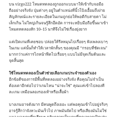
บน virgo222 โหมดทดลองถูกออกแบบมาให้เข้ากับจอมือ
ถืออย่างจริงจัง ปุ่มต่างๆ อยู่ในตำแหน่งที่นิ้วโป้งเอื้อมถึงง่าย
สัญลักษณ์และรายละเอียดในเกมถูกย่อให้พอดีกับสายตา ไม่
เล็กเกิน ไม่ใหญ่เกินจนรู้สึกอึดอัด การจะหยิบมือถือขึ้นมาเข้า
โหมดทดลองสัก 10–15 นาทีจึงไม่ใช่เรื่องยุ่งยาก
แค่เปิดเกมที่เคยชอบ ปล่อยให้รีลหมุนไปเรื่อยๆ ฟังเพลงเบาๆ
ในเกม แค่นั้นก็ทำให้เวลาพักสั้นๆ ของคุณมี “กรอบที่ชัดเจน”
มากกว่าแค่การไถหน้าฟีดไปเรื่อยๆ แบบไม่มีจุดเริ่มต้นและ
จุดสิ้นสุด
ใช้โหมดทดลองเป็นตัวช่วยเลือกเกมประจำของตัวเอง
อีกข้อดีของการมีพื้นที่ทดลองอย่างจริงจัง คือคุณไม่จำเป็น
ต้องเดาอีกต่อไปว่าเกมไหน “น่าจะใช่” คุณแค่เข้าไปลองที
ละเกม เหมือนลองรองเท้าหรือเสื้อผ้า
บางเกมอาจดังมาก มีคนพูดถึงเยอะ แต่พอคุณเข้าไปอยู่จริงๆ
อาจรู้สึกว่าจังหวะมันเร็วไป ภาพมันจัดไป หรือเสียงมันไม่ใช่
แนว บางเกมที่ดูเรียบๆ กลับกลายเป็นเกมที่คุณอยากเปิดเล่น